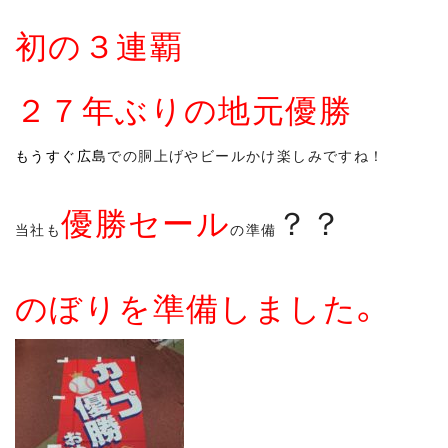
初の３連覇
２７年ぶりの地元優勝
もうすぐ広島
での胴上げやビールかけ楽しみですね！
優勝セール
？？
当社も
の準備
のぼりを準備しました。