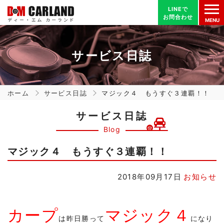
LINEで
LINEで
お問合わせ
お問合わせ
MENU
サービス日誌
ホーム
サービス日誌
マジック４ もうすぐ３連覇！！
サービス日誌
Blog
マジック４ もうすぐ３連覇！！
2018年09月17日
お知らせ
カープ
マジック４
は昨日勝って
になり