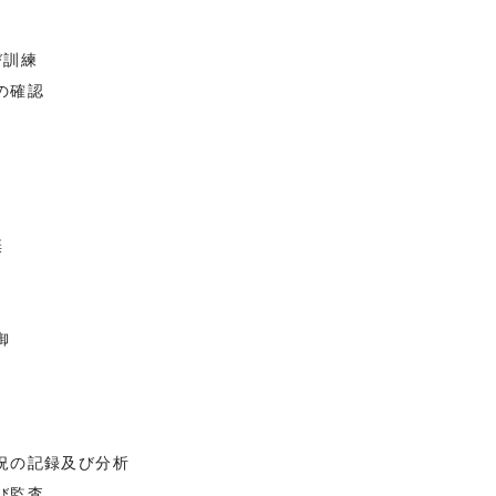
び訓練
の確認
棄
御
況の記録及び分析
び監査