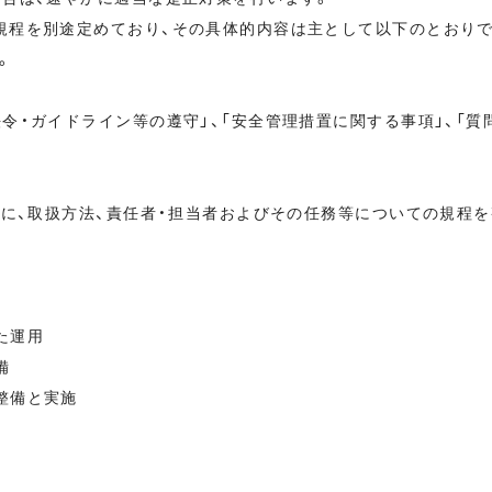
規程を別途定めており、その具体的内容は主として以下のとおりで
。
令・ガイドライン等の遵守」、「安全管理措置に関する事項」、「
備
とに、取扱方法、責任者・担当者およびその任務等についての規程を
た運用
備
整備と実施