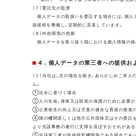
（７）委託先の監督
個人データの取扱いを委託する場合には、個人デ
扱規程を整備し、定期的に見直しています。
（８）外的環境の把握
個人データを取り扱う国における個人情報の保
4．個人データの第三者への提供お
（１）当社は、次の場合を除き、あらかじめご本人
ん。
①法令に基づく場合
②人の生命、身体又は財産の保護のために必要が
③公衆衛生の向上又は児童の健全な育成の推進の
④国の機関若しくは地方公共団体又はその委託を
より当該事務の遂行に支障を及ぼすおそれがある
⑤当該第三者が学術研究機関等である場合であっ