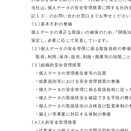
当社は、個人データの安全管理措置に関する社内
記１３．のお問い合わせ窓口までお寄せください
（１）基本方針の整備
個人データの適正な取扱いの確保のため、「関係法
策定し、必要に応じて見直しています。
（２）個人データの安全管理に係る取扱規程の整
取得、利用、保存、提供、削除・廃棄等の段階ご
（３）組織的安全管理措置
・個人データの管理責任者等の設置
・就業規則等における安全管理措置の整備
・個人データの安全管理に係る取扱規程に従っ
・個人データの取扱状況を確認できる手段の整
・個人データの取扱状況の点検及び監査体制の
・漏えい等事案に対応する体制の整備
（４）人的安全管理措置
・従業者との個人データの非開示契約等の締結